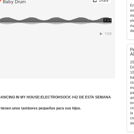
En
en
mú
el
nu
de
P
A
20
D
10
ba
cl
es
pa
DANCING IN MY HOUSE:ELECTROHSOCK #42 DE ESTA SEMANA
an
er
co
a tienen unos tambores pequeños para sus hijos.
la
cr
de