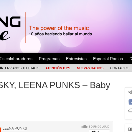
J's colaboradores
Programas
Entrevistas
Especial Radios
D
ENVÍANOS TU TRACK
ATENCIÓN DJ'S
NUEVAS RADIOS
CONTACTO
KY, LEENA PUNKS – Baby
S
B