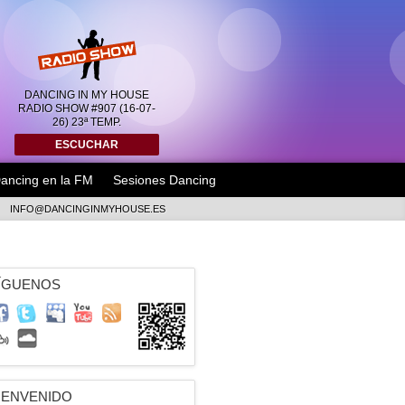
DANCING IN MY HOUSE
RADIO SHOW #907 (16-07-
26) 23ª TEMP.
ESCUCHAR
ancing en la FM
Sesiones Dancing
INFO@DANCINGINMYHOUSE.ES
ÍGUENOS
IENVENIDO