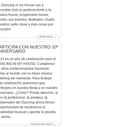
 Dancing in my House vas a
contrar todo lo perteneciente a la
sica house, progressive house,
ectro, sus eventos, festivales, charts,
estros radio show y más cosas por
scubrir.
LEER MAS →
ARTICIPA CON NUESTRO 10º
NIVERSARIO
13 es un año de celebración para el
ANCING IN MY HOUSE. Cumplimos
 años ininterrumpidos haciendo
ilar al mundo con la mejor música
ubbing del momento. Para festejar
ta celebración queremos que
rticipes en nuestra fiesta y en nuestro
iversario. ¿Cómo? Presta atención, si
es dj profesional, dj amateur, dj
laborador del Dancing ahora tienes
 oportunidad de mostrarnos tu
eatividad musical y aportar tu granito
 arena.
PARTICIPA AQUÍ →