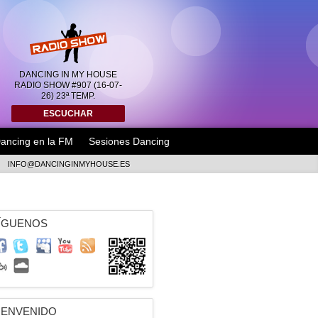
DANCING IN MY HOUSE
RADIO SHOW #907 (16-07-
26) 23ª TEMP.
ESCUCHAR
ancing en la FM
Sesiones Dancing
INFO@DANCINGINMYHOUSE.ES
ÍGUENOS
IENVENIDO