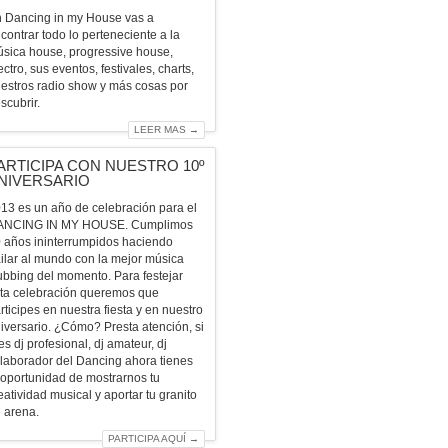
 Dancing in my House vas a
contrar todo lo perteneciente a la
sica house, progressive house,
ectro, sus eventos, festivales, charts,
estros radio show y más cosas por
scubrir.
LEER MAS →
ARTICIPA CON NUESTRO 10º
NIVERSARIO
13 es un año de celebración para el
ANCING IN MY HOUSE. Cumplimos
 años ininterrumpidos haciendo
ilar al mundo con la mejor música
ubbing del momento. Para festejar
ta celebración queremos que
rticipes en nuestra fiesta y en nuestro
iversario. ¿Cómo? Presta atención, si
es dj profesional, dj amateur, dj
laborador del Dancing ahora tienes
 oportunidad de mostrarnos tu
eatividad musical y aportar tu granito
 arena.
PARTICIPA AQUÍ →