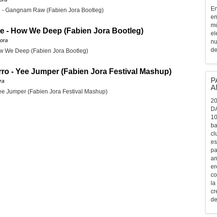
En
 - Gangnam Raw (Fabien Jora Bootleg)
en
mú
le - How We Deep (Fabien Jora Bootleg)
el
Jora
nu
de
ow We Deep (Fabien Jora Bootleg)
ro - Yee Jumper (Fabien Jora Festival Mashup)
P
ra
A
ee Jumper (Fabien Jora Festival Mashup)
20
D
10
ba
cl
es
pa
an
er
co
la
cr
de