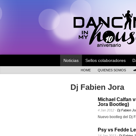
Noticias
Sellos colaboradores
D
HOME
QUIENES SOMOS
Dj Fabien Jora
Michael Calfan v
Jora Bootleg)
4 Jan 2012 -
Dj Fabien Jo
Nuevo bootleg del Dj F
Psy vs Fedde Le
14 Jan 2013 -
Dj Fabien J