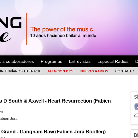
J's colaboradores
Programas
Entrevistas
Especial Radios
D
ENVÍANOS TU TRACK
ATENCIÓN DJ'S
NUEVAS RADIOS
CONTACTO
S
s D South & Axwell - Heart Resurrection (Fabien
ra
abien Jora
 Grand - Gangnam Raw (Fabien Jora Bootleg)
B
ora