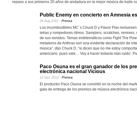
repaso a sus primeros 20 años de andadura en la mejor música de baile na
Public Enemy en concierto en Amnesia es
24 Aug 2012 -
Prensa
Los incombustibles MC´s Chuck D y Flavor Flav remueven
letras y rompedores ritmos. Samplers, scratches, remixes, 
de sus sonidos. Temas emblemáticos como Fight The Power
metaleros de Anthrax son una evidente declaración de inte
música”, dijo Chuck D, “si dicen que no me estoy compor
americano, pues vale… Voy a hacer todavía más ruido'. Pu
Paco Osuna es el gran ganador de los pr
electrónica nacional Vicious
12 Dec 2012 -
Prensa
El productor Paco Osuna se convirtió en la noche del mar
gala de entrega de los premios de música electrónica nac