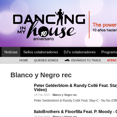
Noticias
Sellos colaboradores
DJ's colaboradores
Program
HOME
QUIENES SOMOS
ENVÍANOS TU TRACK
ATENC
Blanco y Negro rec
Peter Gelderblom & Randy Collé Feat. Stay
Video)
18 Feb 2015 -
Blanco y Negro rec
Peter Gelderblom & Randy Collé Feat. Stay-C - Nu Nu (Off
ItaloBrothers & Floorfilla Feat. P. Moody - 
18 Feb 2015 -
Blanco y Negro rec