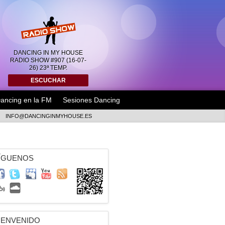
DANCING IN MY HOUSE
RADIO SHOW #907 (16-07-
26) 23ª TEMP.
ESCUCHAR
ancing en la FM
Sesiones Dancing
INFO@DANCINGINMYHOUSE.ES
ÍGUENOS
IENVENIDO