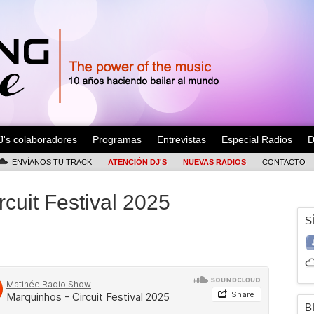
J's colaboradores
Programas
Entrevistas
Especial Radios
D
ENVÍANOS TU TRACK
ATENCIÓN DJ'S
NUEVAS RADIOS
CONTACTO
cuit Festival 2025
S
B