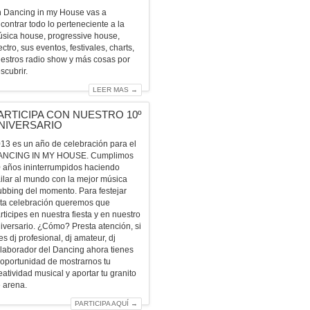
 Dancing in my House vas a
contrar todo lo perteneciente a la
sica house, progressive house,
ectro, sus eventos, festivales, charts,
estros radio show y más cosas por
scubrir.
LEER MAS →
ARTICIPA CON NUESTRO 10º
NIVERSARIO
13 es un año de celebración para el
ANCING IN MY HOUSE. Cumplimos
 años ininterrumpidos haciendo
ilar al mundo con la mejor música
ubbing del momento. Para festejar
ta celebración queremos que
rticipes en nuestra fiesta y en nuestro
iversario. ¿Cómo? Presta atención, si
es dj profesional, dj amateur, dj
laborador del Dancing ahora tienes
 oportunidad de mostrarnos tu
eatividad musical y aportar tu granito
 arena.
PARTICIPA AQUÍ →