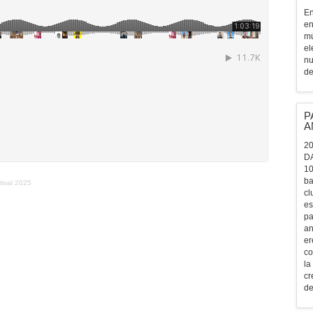
En
en
mú
el
nu
de
P
A
20
D
10
ba
tival 2025
cl
es
pa
an
er
co
la
cr
de