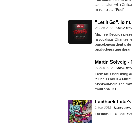
conjunction with Critic
masterpiece 'Feel' .
"Let It Go", lo 
26 Feb 2012 -
Nuevo tem
Matinée Records present
la vocalista Chantae, 
barcelonesa dentro de 
productores que darán 
Martin Solveig -
27 Feb 2012 -
Nuevo tem
From his astonishing 
"Sunglasses Is A Must"
Montreal-born and New 
traditional DJ.
Laidback Luke’s
1 Mar 2012 -
Nuevo tema
Laidback Luke feat. Wy