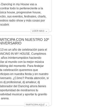
 Dancing in my House vas a
contrar todo lo perteneciente a la
sica house, progressive house,
ectro, sus eventos, festivales, charts,
estros radio show y más cosas por
scubrir.
LEER MAS →
ARTICIPA CON NUESTRO 10º
NIVERSARIO
13 es un año de celebración para el
ANCING IN MY HOUSE. Cumplimos
 años ininterrumpidos haciendo
ilar al mundo con la mejor música
ubbing del momento. Para festejar
ta celebración queremos que
rticipes en nuestra fiesta y en nuestro
iversario. ¿Cómo? Presta atención, si
es dj profesional, dj amateur, dj
laborador del Dancing ahora tienes
 oportunidad de mostrarnos tu
eatividad musical y aportar tu granito
 arena.
PARTICIPA AQUÍ →