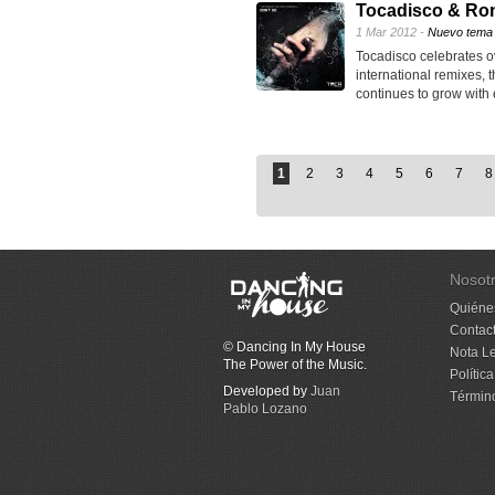
Tocadisco & Ron 
1 Mar 2012 -
Nuevo tema
Tocadisco celebrates ov
international remixes, 
continues to grow with 
1
2
3
4
5
6
7
8
Nosot
Quiéne
Contac
© Dancing In My House
Nota L
The Power of the Music.
Polític
Developed by
Juan
Términ
Pablo Lozano