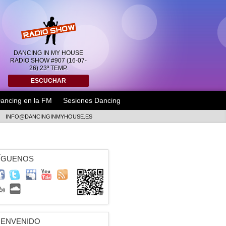
DANCING IN MY HOUSE
RADIO SHOW #907 (16-07-
26) 23ª TEMP.
ESCUCHAR
ancing en la FM
Sesiones Dancing
INFO@DANCINGINMYHOUSE.ES
ÍGUENOS
IENVENIDO