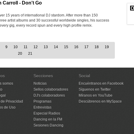
Carroll - Don't Go
er 15 years of international DJ stardom. After more than 150
three artist albums and 30 successful worldwide singles, his success
every gig, every record spun and every high profile remix.
9
10
11
12
13
14
15
16
17
18
19
20
21
ros
Secciones
Social
s somos
Noticias
Encuéntranos en Facebook
to
Sellos colaboradores
Síguenos en Twitter
egal
DJ's colaboradores
Míranos en YouTube
a de Privacidad
Programas
Descúbrenos en MySpace
os de Uso
Entrevistas
Especial Radios
Dancing en la FM
Sesiones Dancing