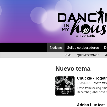
Noticias
Sellos colaboradores
D
HOME
QUIENES SOMOS
Nuevo tema
Chuckie - Toget
31 Jan 2012 -
Nuevo tem
Fresh from rocking Amst
December, label boss 
Adrian Lux feat.