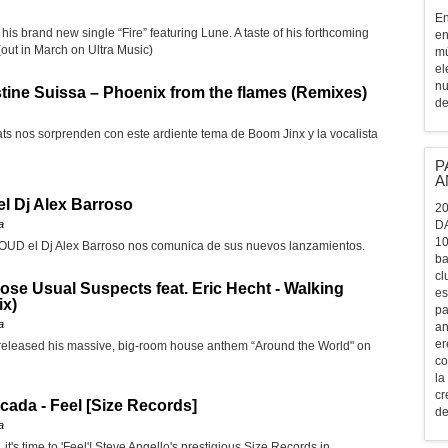
En
 his brand new single “Fire” featuring Lune. A taste of his forthcoming
en
 (out in March on Ultra Music)
mú
el
nu
tine Suissa – Phoenix from the flames (Remixes)
de
ats nos sorprenden con este ardiente tema de Boom Jinx y la vocalista
P
A
l Dj Alex Barroso
20
a
D
10
D el Dj Alex Barroso nos comunica de sus nuevos lanzamientos.
ba
cl
ose Usual Suspects feat. Eric Hecht - Walking
es
ix)
pa
a
an
er
y released his massive, big-room house anthem “Around the World" on
co
la
cr
icada - Feel [Size Records]
de
a
, it's time to 'Feel'! Steve Angello's prestigious Size Records in