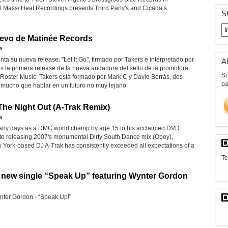
al Mass/ Heat Recordings presents Third Party's and Cicada’s
S
nuevo de Matinée Records
a
a su nueva release. "Let It Go", firmado por Takers e interpretado por
A
es la primera release de la nueva andadura del sello de la promotora
Si
Roster Music. Takers está formado por Mark C y David Borràs, dos
pa
mucho que hablar en un futuro no muy lejano.
 The Night Out (A-Trak Remix)
a
early days as a DMC world champ by age 15 to his acclaimed DVD
 to releasing 2007's monumental Dirty South Dance mix (Obey),
York-based DJ A-Trak has consistently exceeded all expectations of a
Te
 new single “Speak Up” featuring Wynter Gordon
nter Gordon - “Speak Up!”