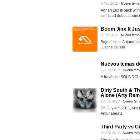
3 Feb 2012 -
Nuevo tema
Adrian Lux is back with
self-titled debut album
Boom Jinx ft Jus
6 Feb 2012 -
Nuevo tema
Bajo el sello Anjunabe
Justine Suissa
Nuevos temas de
17 Feb 2012 -
Nuevo tem
A través de SOUNDCLOU
Dirty South & Th
Alone (Arty Rem
18 Feb 2012 -
Nuevo tem
On July 4th, 2011, Art
Anjunabeats
Third Party vs C
22 Feb 2012 -
Nuevo tem
The anticipation is over