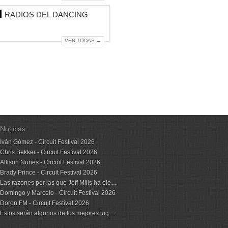
RADIOS DEL DANCING
VER TODAS →
Noticias
Iván Gómez - Circuit Festival 2026
Chris Bekker - Circuit Festival 2026
Allison Nunes - Circuit Festival 2026
Brady Prince - Circuit Festival 2026
Las razones por las que Jeff Mills ha elegido nuestro país para volver a dar un set en vinilo
Domingo y Marcelo - Circuit Festival 2026
Doron FM - Circuit Festival 2026
Estos serán algunos de los mejores lugares de Ibiza para ver el eclipse solar del 12 de agosto