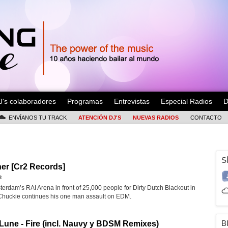
J's colaboradores
Programas
Entrevistas
Especial Radios
D
ENVÍANOS TU TRACK
ATENCIÓN DJ'S
NUEVAS RADIOS
CONTACTO
S
her [Cr2 Records]
a
erdam’s RAI Arena in front of 25,000 people for Dirty Dutch Blackout in
Chuckie continues his one man assault on EDM.
B
 Lune - Fire (incl. Nauvy y BDSM Remixes)