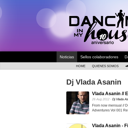
Noticias
Sellos colaboradores
D
HOME
QUIENES SOMOS
Dj Vlada Asanin
Vlada Asanin // 
26 Aug 2012 -
Dj Vlada A
From now mensual // D
Adventures Vol 001 Re
Vlada Asanin - F