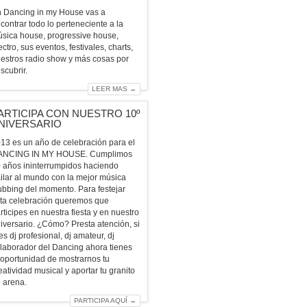
 Dancing in my House vas a
contrar todo lo perteneciente a la
sica house, progressive house,
ectro, sus eventos, festivales, charts,
estros radio show y más cosas por
scubrir.
LEER MAS →
ARTICIPA CON NUESTRO 10º
NIVERSARIO
13 es un año de celebración para el
ANCING IN MY HOUSE. Cumplimos
 años ininterrumpidos haciendo
ilar al mundo con la mejor música
ubbing del momento. Para festejar
ta celebración queremos que
rticipes en nuestra fiesta y en nuestro
iversario. ¿Cómo? Presta atención, si
es dj profesional, dj amateur, dj
laborador del Dancing ahora tienes
 oportunidad de mostrarnos tu
eatividad musical y aportar tu granito
 arena.
PARTICIPA AQUÍ →