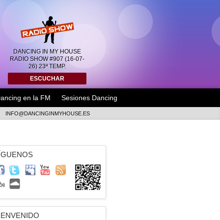
DANCING IN MY HOUSE
RADIO SHOW #907 (16-07-
26) 23ª TEMP.
ESCUCHAR
ancing en la FM
Sesiones Dancing
INFO@DANCINGINMYHOUSE.ES
ÍGUENOS
IENVENIDO