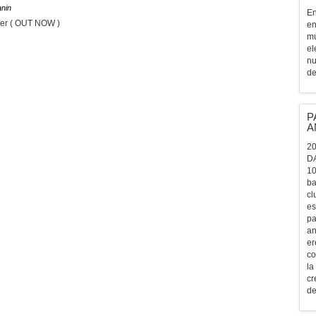
anin
En
rter ( OUT NOW )
en
mú
el
nu
de
P
A
20
D
10
ba
cl
es
pa
an
er
co
la
cr
de