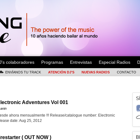
J's colaboradores
Programas
Entrevistas
Especial Radios
D
ENVÍANOS TU TRACK
ATENCIÓN DJ'S
NUEVAS RADIOS
CONTACTO
S
Electronic Adventures Vol 001
sanin
esde ahora mensualmente !!! Release/catalogue number: Electronic
lease date: Aug 25, 2012
B
irestarter ( OUT NOW )