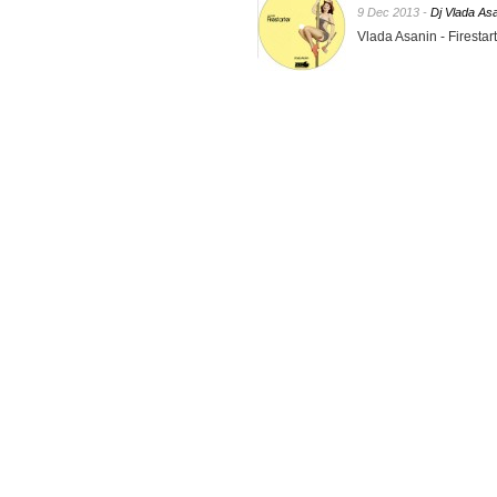
9 Dec 2013 -
Dj Vlada As
Vlada Asanin - Firesta