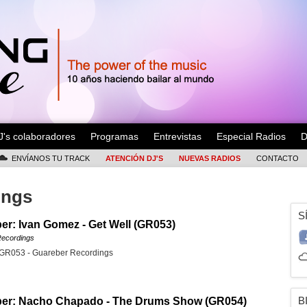
J's colaboradores
Programas
Entrevistas
Especial Radios
D
ENVÍANOS TU TRACK
ATENCIÓN DJ'S
NUEVAS RADIOS
CONTACTO
ings
S
r: Ivan Gomez - Get Well (GR053)
ecordings
 GR053 - Guareber Recordings
B
er: Nacho Chapado - The Drums Show (GR054)