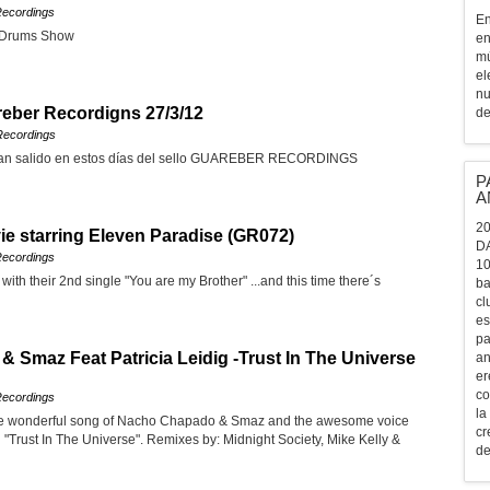
ecordings
En
 Drums Show
en
mú
el
nu
eber Recordigns 27/3/12
de
Recordings
han salido en estos días del sello GUAREBER RECORDINGS
P
A
20
ie starring Eleven Paradise (GR072)
D
ecordings
10
with their 2nd single "You are my Brother" ...and this time there´s
ba
cl
es
pa
 Smaz Feat Patricia Leidig -Trust In The Universe
an
er
co
ecordings
la
he wonderful song of Nacho Chapado & Smaz and the awesome voice
cr
ed "Trust In The Universe". Remixes by: Midnight Society, Mike Kelly &
de