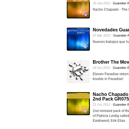
30 Jan 2012 -
Guareber R
Nacho Chapado - The
Novedades Guar
27 Mar 2012 -
Guareber 
Nuevos trabajos que 
Brother The Mov
16 Oct 2012 -
Guareber R
Eleven Paradise return 
trouble in Paradise!
Nacho Chapado &
2nd Pack GR075
21 Oct 2012 -
Guareber R
2nd remixed pack of t
of Patricia Leidig call
Eastnwest, Erik Elias