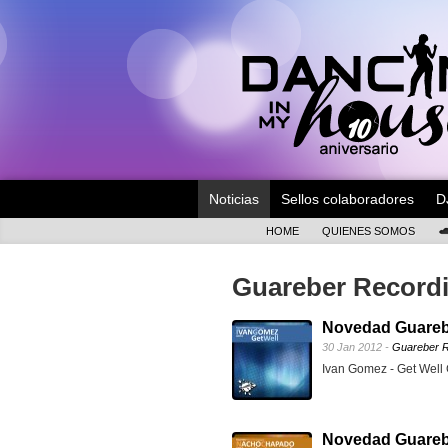
Noticias
Sellos colaboradores
D
HOME
QUIENES SOMOS
Guareber Record
Novedad Guarebe
30 Jan 2012 -
Guareber R
Ivan Gomez - Get Well
Novedad Guareb