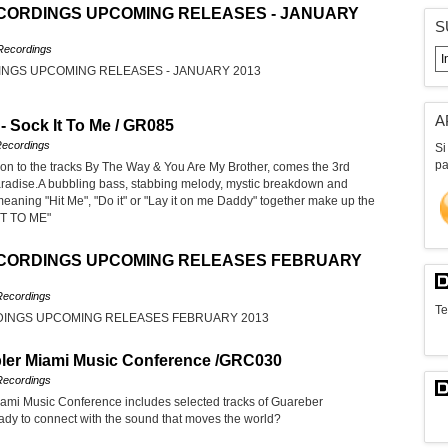
ORDINGS UPCOMING RELEASES - JANUARY
S
Recordings
NGS UPCOMING RELEASES - JANUARY 2013
A
- Sock It To Me / GR085
ecordings
Si
pa
ction to the tracks By The Way & You Are My Brother, comes the 3rd
radise.A bubbling bass, stabbing melody, mystic breakdown and
 meaning "Hit Me", "Do it" or "Lay it on me Daddy" together make up the
 IT TO ME"
CORDINGS UPCOMING RELEASES FEBRUARY
Recordings
Te
NGS UPCOMING RELEASES FEBRUARY 2013
er Miami Music Conference /GRC030
Recordings
i Music Conference includes selected tracks of Guareber
ady to connect with the sound that moves the world?