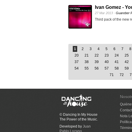
Ivan Gomez - Yo
27 Mar 2013 -
Guareber 
Third pack of the new 
1
2
3
4
5
6
7
8
20
21
22
23
24
25
37
38
39
40
41
42
54
55
56
57
58
59
71
72
7
Nosot
Quiéne
Contac
© Dancing In My House
Nota L
The Power of the Music.
Polític
Developed by
Juan
Términ
Pablo Lozano