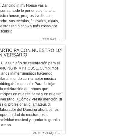
 Dancing in my House vas a
contrar todo lo perteneciente a la
sica house, progressive house,
ectro, sus eventos, festivales, charts,
estros radio show y más cosas por
scubrir.
LEER MAS →
ARTICIPA CON NUESTRO 10º
NIVERSARIO
13 es un año de celebración para el
ANCING IN MY HOUSE. Cumplimos
 años ininterrumpidos haciendo
ilar al mundo con la mejor música
ubbing del momento. Para festejar
ta celebración queremos que
rticipes en nuestra fiesta y en nuestro
iversario. ¿Cómo? Presta atención, si
es dj profesional, dj amateur, dj
laborador del Dancing ahora tienes
 oportunidad de mostrarnos tu
eatividad musical y aportar tu granito
 arena.
PARTICIPA AQUÍ →