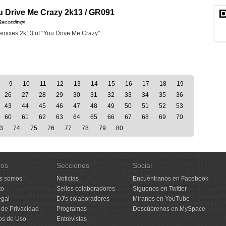
u Drive Me Crazy 2k13 / GR091
Recordings
remixes 2k13 of "You Drive Me Crazy"
9
10
11
12
13
14
15
16
17
18
19
26
27
28
29
30
31
32
33
34
35
36
43
44
45
46
47
48
49
50
51
52
53
60
61
62
63
64
65
66
67
68
69
70
3
74
75
76
77
78
79
80
ros
Secciones
Social
s somos
Noticias
Encuéntranos en Facebook
to
Sellos colaboradores
Síguenos en Twitter
egal
DJ's colaboradores
Míranos en YouTube
a de Privacidad
Programas
Descúbrenos en MySpace
os de Uso
Entrevistas