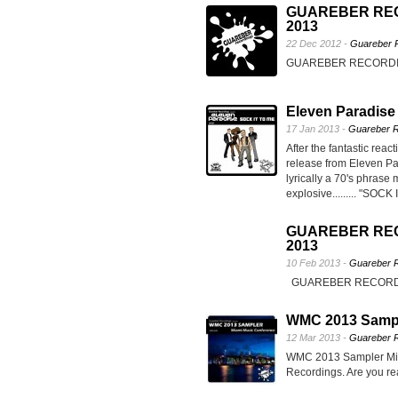
GUAREBER REC
2013
22 Dec 2012 -
Guareber 
GUAREBER RECORDI
Eleven Paradise 
17 Jan 2013 -
Guareber R
After the fantastic rea
release from Eleven Pa
lyrically a 70's phrase
explosive......... "SOCK
GUAREBER RE
2013
10 Feb 2013 -
Guareber 
GUAREBER RECORDI
WMC 2013 Sampl
12 Mar 2013 -
Guareber 
WMC 2013 Sampler Miam
Recordings. Are you re