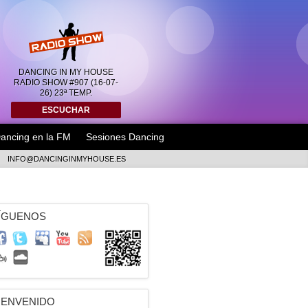
DANCING IN MY HOUSE
RADIO SHOW #907 (16-07-
26) 23ª TEMP.
ESCUCHAR
ancing en la FM
Sesiones Dancing
INFO@DANCINGINMYHOUSE.ES
ÍGUENOS
IENVENIDO