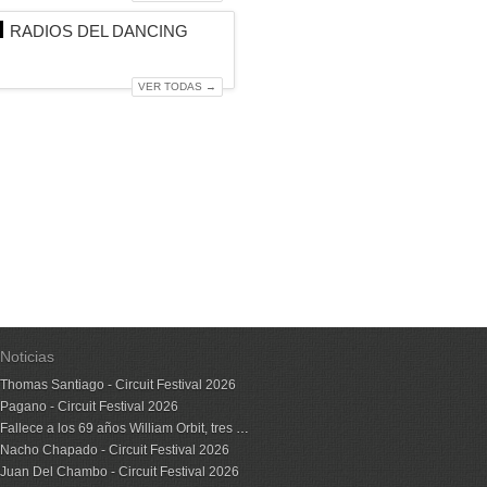
RADIOS DEL DANCING
VER TODAS →
Noticias
Thomas Santiago - Circuit Festival 2026
Pagano - Circuit Festival 2026
Fallece a los 69 años William Orbit, tres veces ganador del GRAMMY
Nacho Chapado - Circuit Festival 2026
Juan Del Chambo - Circuit Festival 2026