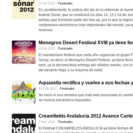
9 Feb 2012 -
Festivales
Es, posiblemente, la noticia del día en lo referente al mundi
festival Sonar, que se celebrará los días 14, 15 y 16 de Ju
artistas que formarán parte del line-up, por lo que la legi
certámenes electrónicos más importantes del mundo, ya p
reservas.
Monegros Desert Festival XVIII ya tiene f
9 Feb 2012 -
Festivales
El maratoniano festival que cada año organizan el grupo Fl
Group, es decir, el Monegros Desert Festival, ya tiene fech
será, ya la decimoctava entrega del célebre evento, con l
del desierto llega a su mayoría de edad.
Aquasella rectifica y vuelve a sus fechas 
14 Feb 2012 -
Festivales
No hace ni una semana que esta web anunciaba el cambio d
de música electrónica Aquasella.
Creamfields Andalucia 2012 Avance Carte
3 Mar 2012 -
Festivales
El Festival CREAMFIELDS ANDALUCÍA ya tiene fechas ofic