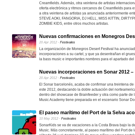
Creamfields. Además, otra veintena de artistas internacion
oferta electrónica y ritmos cercanos de Creamfields para 
a otra veintena de artistas ya anunciada anteriormente en
STEVE AOKI, FANGORIA, DJ HELL, MISS KITTIN, DIRT
ZOMBIE KIDS, entre otros muchos artistas.
Nuevas confirmaciones en Monegros Deser
20 Apr 2012 -
Festivales
La organización de Monegros Desert Festival ha anunciado
incorporaciones a su cartel, y que ya desentrañan el grues
la bass music e importantes nombres para el apartado del 
Nuevas incorporaciones en Sonar 2012 –
20 Apr 2012 -
Festivales
El Sonar barcelonés, acaba de confirmar una treintena de
este 2012, destacando la doble actuación del norteameric
dentro del showcase de Brainfeeder y otra como parte de 
Music Academy tiene preparada en el escenario Sonar D
El paseo marítimo del Port de la Selva a
10 May 2012 -
Festivales
SonarKids se va de vacaciones a la Costa Brava bajo la 
Music. Más concretamente, al paseo marítimo del Port de l