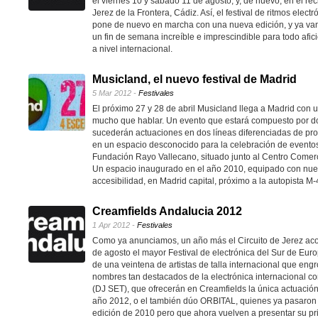
el viernes 10 y sábado 11 de agosto, y, de nuevo, en el rec
Jerez de la Frontera, Cádiz. Así, el festival de ritmos elec
pone de nuevo en marcha con una nueva edición, y ya van
un fin de semana increíble e imprescindible para todo afic
a nivel internacional.
Musicland, el nuevo festival de Madrid
5 Mar 2012 -
Festivales
El próximo 27 y 28 de abril Musicland llega a Madrid con 
mucho que hablar. Un evento que estará compuesto por d
sucederán actuaciones en dos líneas diferenciadas de prog
en un espacio desconocido para la celebración de eventos 
Fundación Rayo Vallecano, situado junto al Centro Comerc
Un espacio inaugurado en el año 2010, equipado con nuev
accesibilidad, en Madrid capital, próximo a la autopista M-
Creamfields Andalucia 2012
1 Apr 2012 -
Festivales
Como ya anunciamos, un año más el Circuito de Jerez ac
de agosto el mayor Festival de electrónica del Sur de Eu
de una veintena de artistas de talla internacional que engro
nombres tan destacados de la electrónica internacio
(DJ SET), que ofrecerán en Creamfields la única actuació
año 2012, o el también dúo ORBITAL, quienes ya pasaron po
edición de 2010 pero que ahora vuelven a presentar su pri