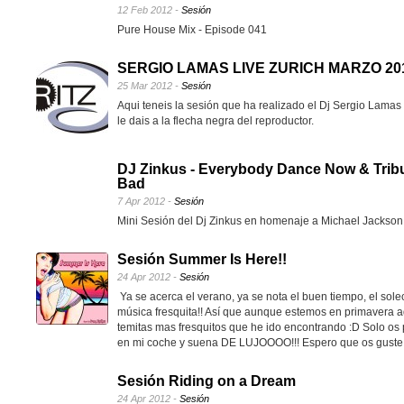
12 Feb 2012 -
Sesión
Pure House Mix - Episode 041
SERGIO LAMAS LIVE ZURICH MARZO 20
25 Mar 2012 -
Sesión
Aqui teneis la sesión que ha realizado el Dj Sergio Lamas 
le dais a la flecha negra del reproductor.
DJ Zinkus - Everybody Dance Now & Tribu
Bad
7 Apr 2012 -
Sesión
Mini Sesión del Dj Zinkus en homenaje a Michael Jackson
Sesión Summer Is Here!!
24 Apr 2012 -
Sesión
Ya se acerca el verano, ya se nota el buen tiempo, el solec
música fresquita!! Así que aunque estemos en primavera aq
temitas mas fresquitos que he ido encontrando :D Solo os 
en mi coche y suena DE LUJOOOO!!! Espero que os guste 
Sesión Riding on a Dream
24 Apr 2012 -
Sesión