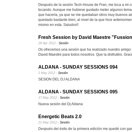
Después de la sesión Tech-House de Fran, me toca a mi c
tocando. Aunque me hubiese gustado meter algunos temas q
que hacerla, ya que se me quedaban otros muy buenos alg
quedado bastante bien, al nivel de la que hice anteriormen
mismo en esta. Saludos!!
Fresh Session by David Maestre "Fussion
28 Apr 2012 -
Sesión
Os ofrecemos una sesión que ha realizado nuestro amigo
David Maestre para todos nosotros. Que la disfrutéis. Grac
ALDANA - SUNDAY SESSIONS 094
2 May 2012 -
Sesión
SESION DEL DJ ALDANA
ALDANA - SUNDAY SESSIONS 095
17 May 2012 -
Sesión
Nueva sesión del Dj Aldana
Energetic Beats 2.0
21 May 2012 -
Sesión
Después del éxito de la primera edición me quedé con ga