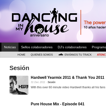
Noticias
Sellos colaboradores
DJ's colaboradores
Program
HOME
QUIENES SOMOS
ENVÍANOS TU TRACK
ATENC
Sesión
Hardwell Yearmix 2011 & Thank You 2011
31 Dec 2011 -
Sesión
With this over 60 minute video Hardwell thanks all his fans 
Pure House Mix - Episode 041