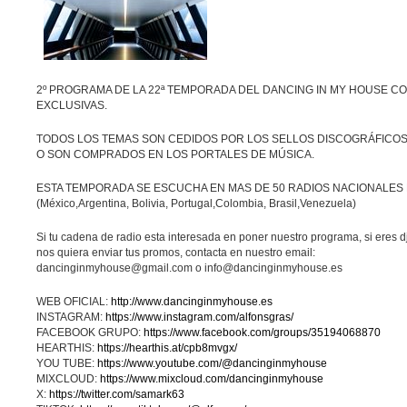
2º PROGRAMA DE LA 22ª TEMPORADA DEL DANCING IN MY HOUSE CO
EXCLUSIVAS.
TODOS LOS TEMAS SON CEDIDOS POR LOS SELLOS DISCOGRÁFICOS 
O SON COMPRADOS EN LOS PORTALES DE MÚSICA.
ESTA TEMPORADA SE ESCUCHA EN MAS DE 50 RADIOS NACIONALES
(México,Argentina, Bolivia, Portugal,Colombia, Brasil,Venezuela)
Si tu cadena de radio esta interesada en poner nuestro programa, si eres dj
nos quiera enviar tus promos, contacta en nuestro email:
dancinginmyhouse@gmail.com o info@dancinginmyhouse.es
WEB OFICIAL:
http://www.dancinginmyhouse.es
INSTAGRAM:
https://www.instagram.com/alfonsgras/
FACEBOOK GRUPO:
https://www.facebook.com/groups/35194068870
HEARTHIS:
https://hearthis.at/cpb8mvgx/
YOU TUBE:
https://www.youtube.com/@dancinginmyhouse
MIXCLOUD:
https://www.mixcloud.com/dancinginmyhouse
X:
https://twitter.com/samark63